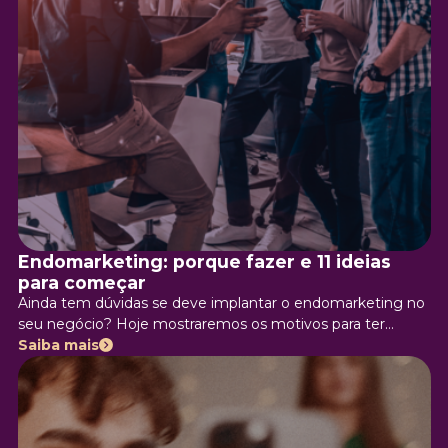
Endomarketing: porque fazer e 11 ideias
para começar
Ainda tem dúvidas se deve implantar o endomarketing no
seu negócio? Hoje mostraremos os motivos para ter
certeza e daremos ideias para começar agora mesmo.
Saiba mais