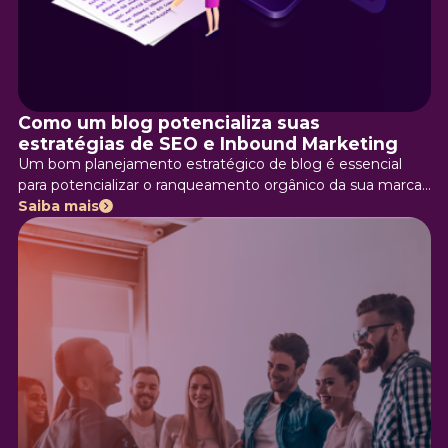
Como um blog potencializa suas
estratégias de SEO e Inbound Marketing
Um bom planejamento estratégico de blog é essencial
para potencializar o ranqueamento orgânico da sua marca
nos buscadores! E na era do marketing de conteúdo, a
Saiba mais
importância do blog para o SEO e para o Inbound
Marketing é grande, já que a internet é bombardeada
diariamente por novos conteúdos, de diferentes marcas,
onde você precisa se destacar.