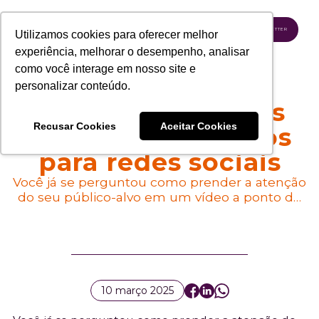
INSCREVA-SE NA NEWSLETTER
Utilizamos cookies para oferecer melhor
experiência, melhorar o desempenho, analisar
como você interage em nosso site e
personalizar conteúdo.
A importância dos
Recusar Cookies
Aceitar Cookies
ganchos em vídeos
para redes sociais
Você já se perguntou como prender a atenção
do seu público-alvo em um vídeo a ponto de
fazê-lo consumir todo o conteúdo? Sabemos
que produzir vídeos para redes sociais pode
ser desafiador — seja pela criatividade na hora
de desenvolver o roteiro ou até mesmo
enfrentar a timidez em frente às câmeras —,
mas existem algumas técnicas que podem
10 março 2025
ajudar nos seus resultados e facilitar o
processo, como os ganchos para vídeos (Video