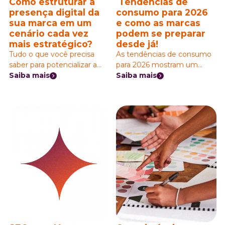
Como estruturar a
Tendências de
presença digital da
consumo para 2026
sua marca em um
e como as marcas
cenário cada vez
podem se preparar
mais estratégico?
desde já!
Tudo o que você precisa
As tendências de consumo
saber para potencializar a
para 2026 mostram um
presença digital da sua
Saiba mais
cenário onde o futuro do
Saiba mais
marca nas redes sociais de
varejo depende menos da
maneira estratégica e
oferta e mais da forma
coerente!
como as pessoas se
relacionam com as marcas.
O comportamento de
compra está mais orientado
por contexto, racional e, ao
mesmo tempo, emocional
— vamos explicar mais
sobre isso abaixo.