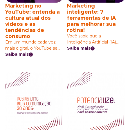
você utilizá-lo no dia a dia!
Marketing no
Marketing
Mas primeiro vamos à
YouTube: entenda a
inteligente: 7
pergunta que mais gera
cultura atual dos
ferramentas de IA
dúvida:
vídeos e as
para melhorar sua
tendências de
rotina!
consumo
Você sabia que a
Em um mundo cada vez
Inteligência Artificial (IA)
mais digital, o YouTube se
pode ser uma excelente
Saiba mais
destaca como um gigante
Saiba mais
ferramenta? O marketing
da comunicação, atraindo
digital com IA já tomou
milhões de usuários
conta! As ferramentas de IA
diariamente. Mas o que
para marketing auxiliam na
torna essa plataforma tão
análise de dados e até
especial? A resposta está na
mesmo na criação de
cultura única do vídeo e nas
conteúdo! Nós, como
tendências de consumo em
agência de comunicação, já
constante evolução.
aplicamos algumas das
ferramentas em nosso dia a
dia. Quer saber como usá-
las? Leia até o final!