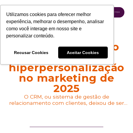
INSCREVA-SE NA NEWSLETTER
Utilizamos cookies para oferecer melhor
experiência, melhorar o desempenho, analisar
como você interage em nosso site e
personalizar conteúdo.
CRM inteligente: o
Recusar Cookies
Aceitar Cookies
motor da
hiperpersonalização
no marketing de
2025
O CRM, ou sistema de gestão de
relacionamento com clientes, deixou de ser
apenas um banco de dados de contatos. Hoje,
falamos em CRM inteligente, uma plataforma
estratégica que integra diferentes pontos de
contato e transforma informações em ações