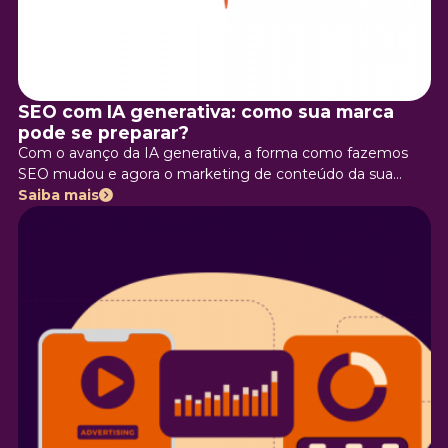
SEO com IA generativa: como sua marca
pode se preparar?
Com o avanço da IA generativa, a forma como fazemos
SEO mudou e agora o marketing de conteúdo da sua
empresa precisa ser pensado na personalização de buscas!
Saiba mais
Isso porque ferramentas como o Search Generative
Experience (Google SGE) do Google ou a busca por voz
ganham cada vez mais espaço na forma como os
consumidores procuram pelo seu conteúdo — é hora de se
adaptar e aproveitar oportunidades! Venha entender mais: