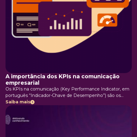
A importância dos KPIs na comunicação
empresarial
Os KPIs na comunicação (Key Performance Indicator, em
português “Indicador-Chave de Desempenho”) são os
valores fundamentais que medem os principais resultados
Saiba mais
das estratégias de comunicação e são essenciais para
traçar as estratégias de marketing da sua marca. Mas
antes de iniciarmos, é importante ressaltar que KPIs e
métricas não são a mesma coisa.