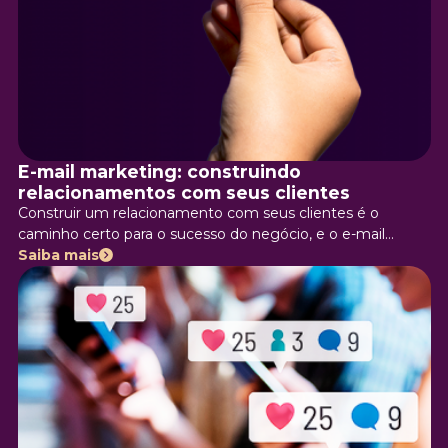
E-mail marketing: construindo
relacionamentos com seus clientes
Construir um relacionamento com seus clientes é o
caminho certo para o sucesso do negócio, e o e-mail
marketing é uma excelente ferramenta para alcançar seu
Saiba mais
público. Mas assim como qualquer outro formato de
comunicação, as estratégias de e-mail marketing são
indispensáveis! Quer saber mais? Vamos falar um pouco
sobre as boas práticas de e-mail marketing e dar algumas
dicas para você utilizá-lo no dia a dia! Mas primeiro vamos à
pergunta que mais gera dúvida: