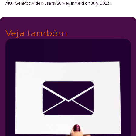
A18+ GenPop video users, Survey in field on July, 2023.
Veja também