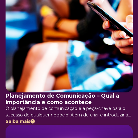
Planejamento de Comunicação – Qual a
importância e como acontece
O planejamento de comunicação é a peça-chave para o
sucesso de qualquer negócio! Além de criar e introduzir a
marca no mercado, a comunicação é um dos maiores
Saiba mais
pilares para a empresa poder crescer, mas nada é possível
sem um bom planejamento. No texto de hoje irei te ajudar