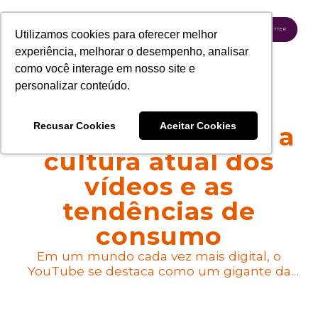
INSCREVA-SE NA NEWSLETTER
Utilizamos cookies para oferecer melhor
experiência, melhorar o desempenho, analisar
como você interage em nosso site e
personalizar conteúdo.
Marketing no
Recusar Cookies
Aceitar Cookies
YouTube: entenda a
cultura atual dos
vídeos e as
tendências de
consumo
Em um mundo cada vez mais digital, o
YouTube se destaca como um gigante da
comunicação, atraindo milhões de usuários
diariamente. Mas o que torna essa plataforma
tão especial? A resposta está na cultura única