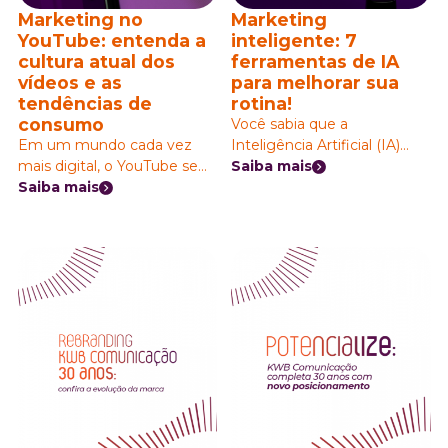
você utilizá-lo no dia a dia!
Marketing no
Marketing
Mas primeiro vamos à
YouTube: entenda a
inteligente: 7
pergunta que mais gera
cultura atual dos
ferramentas de IA
dúvida:
vídeos e as
para melhorar sua
tendências de
rotina!
consumo
Você sabia que a
Em um mundo cada vez
Inteligência Artificial (IA)
mais digital, o YouTube se
pode ser uma excelente
Saiba mais
destaca como um gigante
Saiba mais
ferramenta? O marketing
da comunicação, atraindo
digital com IA já tomou
milhões de usuários
conta! As ferramentas de IA
diariamente. Mas o que
para marketing auxiliam na
torna essa plataforma tão
análise de dados e até
especial? A resposta está na
mesmo na criação de
cultura única do vídeo e nas
conteúdo! Nós, como
tendências de consumo em
agência de comunicação, já
constante evolução.
aplicamos algumas das
ferramentas em nosso dia a
dia. Quer saber como usá-
las? Leia até o final!